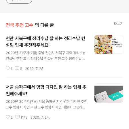
만나고 싶은 고객에게 연락하시면 됩니다.
더보기
전국 추천 고수
의 다른 글
천안 서북구에 정리수납 잘 하는 정리수납 컨
설팅 업체 추천해주세요!
글 내용
2020년 31주차(7월) 충남 천안시 서북구 지역 정리수납
컨설팅 추천 고수 정리수납 컨설팅 추천 고수 정리수납 때
문에 고생하고 계시는군요! 정리수납 컨설팅을 해야겠다고
1
0
2020. 7. 28.
마음은 먹었는데 어떤 업체에게 요청할지 고민이셨나요?
정리수납을 하고 싶다면 요청서를 작성해보세요. 정리수납
컨설팅 전문가의 프로필, 비용 비교하고 결정할 수 있어요.
서울 송파구에서 명함 디자인 잘 하는 업체 추
숨고를 통해 지금 바로 정리수납 컨설팅 하세요! 숨고 추천
고수는 어떻게 선정되나요? 주차별 추천고수는 특정 지역
천해주세요!
글 내용
을 거점으로 해당 주차에 활발하게 활동하신 안전거래 우
2020년 30주차(7월) 서울 송파구 지역 명함 디자인 추천
수고수입니다. 신뢰도(안전거래)와 활동량(견적 발송 수)을
고수 명함 디자인 추천 고수 명함 디자인 때문에 고생하고
매주 집계하여 자동으로 추천고수가 선정됩니다. 주차별
계시는군요! 명함 디자인를 해야겠다고 마음은 먹었는데
추천고수는 특정 지역을 거점으로 해당 주차에 활발하게
2
1178
2020. 7. 24.
어떤 업체에게 요청할지 고민이셨나요? 명함 디자인를 하
활동하신 안전거래 우수고수입니다. 천안 서..
고 싶다면 요청서를 작성해보세요. 명함 디자인 전문가의