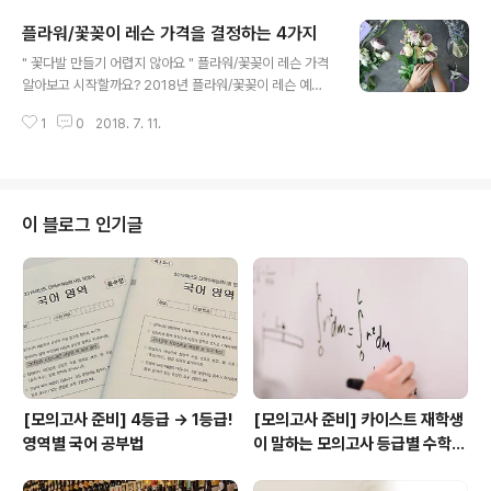
요? 강아지 행동 교정 비용은 강아지 마리 수에 따라 다르
플라워/꽃꽂이 레슨 가격을 결정하는 4가지
답니다. 훈련이 필요한 강아지가 몇 마리이며, 이상 행동이
글 내용
만약 다른 강아지 때문이라면 추가 교육 및 상황에 대한 상
" 꽃다발 만들기 어렵지 않아요 " 플라워/꽃꽂이 레슨 가격
세 파악이 필요하기 때문이죠. 2. 훈련 교육 종류에 따라강
알아보고 시작할까요? 2018년 플라워/꽃꽂이 레슨 예상
아지 훈련은 크게 3가지가 있어요. 배변과 식사와 관련된
평균 가격 : 23.6만원/월 쉽게 플라워/꽃꽂이 레슨 예상 견
예절 교육, 산책 및 기본 명령 수행을 위한 복종 교육 그리
1
0
2018. 7. 11.
적을 받아볼 수 있다.플라워/꽃꽂이 레슨 가격을 결정하는
고 공격적 파괴 행위, 분리 불안 등을 고치는 행동 교정이..
4가지 1. 플라워 종류에 따라어떤 꽃꽂이 종류를 배우길 원
하시나요. 생화(화훼) 꽃꽂이와 프리저브드 플라워 그리고
드라이 플라워가 있어요. 원하는 플라워 종류에 따라 재료
비와 강습료가 달라진답니다. 2. 꽃꽂이 레슨 종류에 따라
이 블로그 인기글
꽃꽂이 플라워 클래스라도 종류는 다양하답니다. 핸드타
이, 토피어리, 볼 부케, 바스켓, 플라워 박스, 센터피스 등 사
용하는 도구, 재료 그리고 기술에 따라 레슨 종류가 달라요.
그리고 해당 플라워 꽃꽂이 레슨마다 가격이 달라요. 원하
는 레슨의 가..
[모의고사 준비] 4등급 → 1등급!
[모의고사 준비] 카이스트 재학생
영역별 국어 공부법
이 말하는 모의고사 등급별 수학
공부법