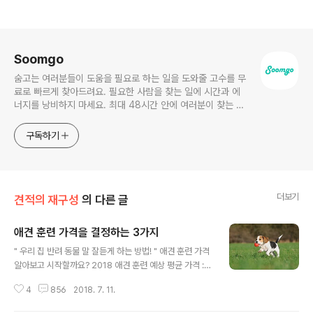
로그 정보
Soomgo
숨고는 여러분들이 도움을 필요로 하는 일을 도와줄 고수를 무
료로 빠르게 찾아드려요. 필요한 사람을 찾는 일에 시간과 에
너지를 낭비하지 마세요. 최대 48시간 안에 여러분이 찾는 사
항에 딱! 맞는 고수를 찾아드립니다. 고수님! 새로운 고객을 만
나세요. 가입 직후 내 조건에 맞는 요청서를 무료로 받아보고
구독하기
만나고 싶은 고객에게 연락하시면 됩니다.
더보기
견적의 재구성
의 다른 글
애견 훈련 가격을 결정하는 3가지
글 내용
" 우리 집 반려 동물 말 잘듣게 하는 방법! " 애견 훈련 가격
알아보고 시작할까요? 2018 애견 훈련 예상 평균 가격 : 1
3.7만원/건 쉽게 애견 훈련 예상 견적을 받아볼 수 있다. 애
4
856
2018. 7. 11.
견 훈련 가격을 결정하는 3가지 1. 훈련 교육이 필요한 강
아지 마리 수에 따라반려견을 한 마리 이상 키우고 계신가