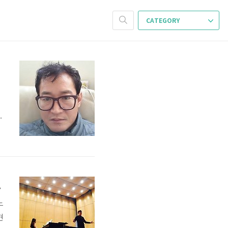
CATEGORY
사
집
품
고 인터뷰
노
현