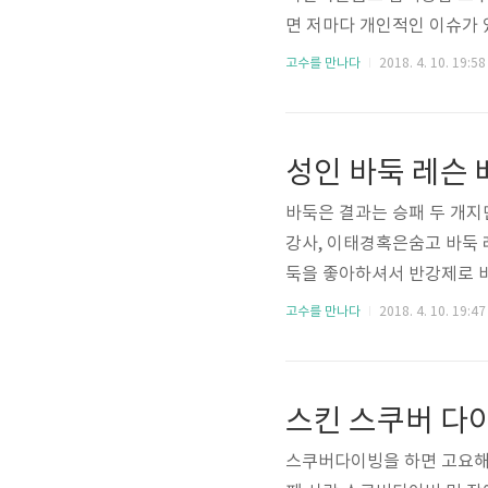
면 저마다 개인적인 이슈가 
고 아파했어요. 힘들었던 시
고수를 만나다
2018. 4. 10. 19:58
고 많은 에너지를 받고 다시
있었죠. 사람과 함께 할 수
고 심리 상담사가 되기로 결
재 지속해서 더 나은 상담을 
바둑은 결과는 승패 두 개지
강사, 이태경혹은숨고 바둑 
둑을 좋아하셔서 반강제로 바
미로 배우다가 초등학교 3학
고수를 만나다
2018. 4. 10. 19:47
오후에는 도장에 가서 바둑을
를 준비했어요. 이때 한국기
다면 혹시 바둑 커리어에 대
년간 했어요. 전국에서 프로 
스쿠버다이빙을 하면 고요해