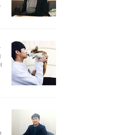
든
한
0
고 인터뷰
려
저
으
보