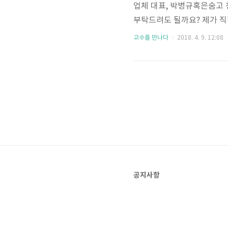
업체 대표, 박병규혹은숨고 
부탁드려도 될까요? 제가 직
직접 나가고 있습니다. 제가 
고수를 만나다
2018. 4. 9. 12:08
을 다루고 있어요. 업체 소
분 모두 아직 한 번도 이직
용역 직원은 직장 이동이 잦
크게 다른 건 없습니다. 청소 
공지사항