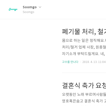
Soomgo
Soomgo
몸으로 하는 일은 정직해요.
처리/철거 업체 사장, 원종
자기소개 부탁드릴게요. 네, 
업을 하고 있는 52세 원종
고수를 만나다
2018. 4. 13. 11:04
중하고 있어요. 정확히 개월 
정리 사업을 시작하셨나요? 
도 하고 통신 관련 사업을 
업 협력 부분에도 곤란을 겪기
오랫동안 노래 부르며사람들에
영호혹은숨고 결혼식 축가 고