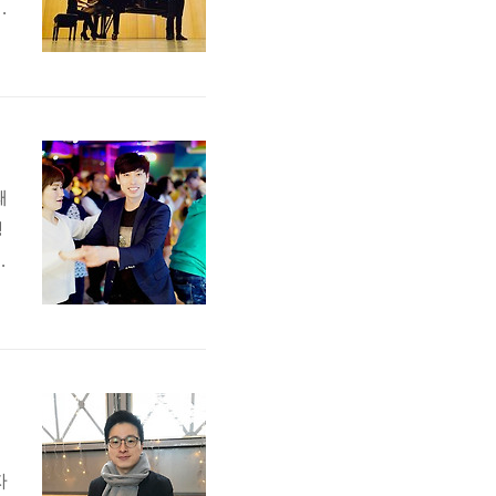
학
려
째
녕
는
워
자