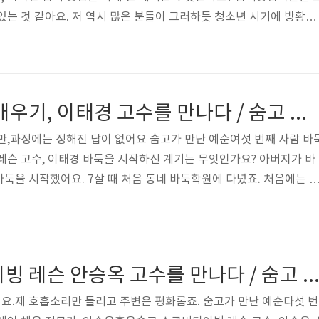
있는 것 같아요. 저 역시 많은 분들이 그러하듯 청소년 시기에 방황하
기에 저에게 힘이 되어준 상담사 선생님이 계셨답니다. 그분과 상담
 일어서서 툴툴 털어낼 수 있었어요. 그리고 당시 진로에 대해 고민이
 있는 직업이 무엇일까 고민하다 저를 상담해주신 선생님을 롤모델로 
심했어요. 상담학 공부를 시작했고 어느덧 상담사로 자리 잡았네요. 
성인 바둑 레슨 배우기, 이태경 고수를 만나다 / 숨고 인터뷰
제공하기 위해 꾸준히 ..
만,과정에는 정해진 답이 없어요 숨고가 만난 예순여섯 번째 사람 바
레슨 고수, 이태경 바둑을 시작하신 계기는 무엇인가요? 아버지가 바
둑을 시작했어요. 7살 때 처음 동네 바둑학원에 다녔죠. 처음에는 
년에 프로 기사를 본격적으로 준비했어요. 그때부터 오전 수업만 듣
 공부했죠. 중학교 1학년 때 1년만 다니다 그만두고 본격적으로 프
원 여류 연구생으로 들어가 프로 입단에 도전했어요. 프로를 준비하
해 여쭤봐도 될까요? 일단 중학교 2학년 때부터 여류 연구생 활동을 
스킨 스쿠버 다이빙 레슨 안승옥 고수를 만나다 / 숨고 인
기사를 꿈꾸는 학생들..
요.제 호흡소리만 들리고 주변은 평화롭죠. 숨고가 만난 예순다섯 번