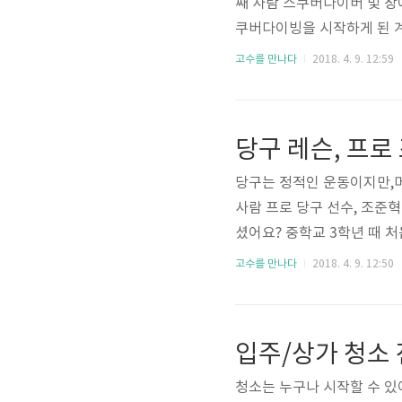
째 사람 스쿠버다이버 및 장
쿠버다이빙을 시작하게 된 계
통해 스쿠버다이빙에 대해 처
고수를 만나다
2018. 4. 9. 12:59
력 상태의 느낌, 자신의 호
어요. 그럼 원래 전공은 무
고자 하는 꿈을 키웠어요.
당구 레슨, 프로
전공으로 선택했어요. 이후 
당구는 정적인 운동이지만,
사람 프로 당구 선수, 조준
셨어요? 중학교 3학년 때 처
장에 공만 보였어요. 그 후로
고수를 만나다
2018. 4. 9. 12:50
보니 가도 괜찮은 곳이었어요
해서 프로 선수를 직접 찾아
구대회에서 첫 선수 데뷔를 
때부터 당구 큐대를 처음 잡았
청소는 누구나 시작할 수 있