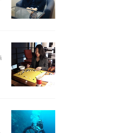
하
삼
현
둑
취
고
로
셨
2
터뷰