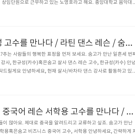
 상임단원으로 근무하고 있는 노영호라고 해요. 중앙대학교 음악대
합창단은 작년 8월 말에 입단했어요. 그리고 주말에는 부업으로 숨고
러 다녀요. 어떻게 성악을 하게 되셨나요? 제가 다니던 고등학교에 중
 음악 시간에 제 노래를 들으시더니 음악 선생님께서 저를 스카우트하
래에 전혀 뜻이 없었기 때문에 피해 다녔어요. 고등학교 2학년 때 다시
살사 레슨 한규성 고수를 만나다 / 라틴 댄스 레슨 / 숨고 인터뷰
고 하셔서 '한번 해볼까..
추는 사람들의 행복한 표정을 먼저 보세요. 숨고가 만난 일흔세 번
 강사, 한규성(카수)혹은숨고 살사 댄스 레슨 고수, 한규성(카수) 안
탁드릴게요 안녕하세요, 현재 살사/바차타 댄스 강사로 활동하고 있
시작한 지는 15년 정도 되었어요. 그냥 취미로 시작했다가 제대로 빠
지는 5년 정도 되었어요. 현재 서울대학교의 서어서문학과의 섬머 
년째 활동하고 있어요. 동호회에도 출강 나가고 있고, 다양한 소규모
 살사 댄스는 어떤 계기로 시작하셨나요? 과거 회사를 다닐 때 시작했
원어민 비즈니스 중국어 레슨 서학용 고수를 만나다 / 숨고 인터뷰
개발하는 건설회사에..
들이 많아요. 제대로 중국을 알려드리고 교류하고 싶죠. 숨고가 만난
서학용혹은숨고 비즈니스 중국어 고수, 서학용 안녕하세요, 간략하게 