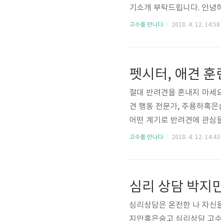
기소개 부탁드립니다. 안녕하
단계의 중국어 스터디를 운
고수를 만나다
2018. 4. 12. 14:58
업의 선임연구원으로 근무하고
국계 중국인이에요. 4세대 
11년에 한국에 유학 왔어요
전공으로 공부했는데, 대한민국
절대 반려견을 혼내지 마세요
견 행동 전문가, 주용하혹은숨
어떤 계기로 반려견에 관심을
요. 부모님께서 맞벌이하셔서
고수를 만나다
2018. 4. 12. 14:43
집에 혼자 있어도 전혀 외롭
랐어요. 제가 우울했던 부분
격성이 강해지고, 주인을 물기
심리 상담 박지만
로 혼도 많이 내고 때리기도 
심리상담은 온전한 나 자신을
지만혹은숨고 심리상담 고수,