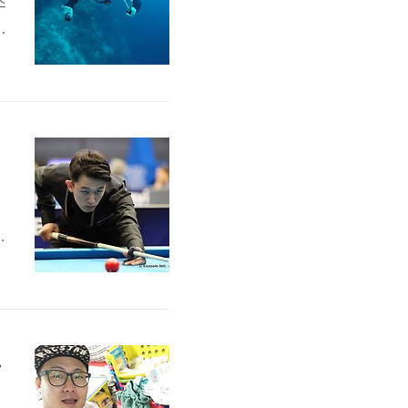
스
중
었
천
당
년
숨고 인터뷰