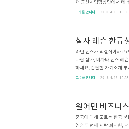
재 군산시립합창단에서 테너
성악과를 졸업했어요. 시립 
고수를 만나다
2018. 4. 13. 10:58
를 통해 결혼식 축가를 부르
창단이 있었어요. 고 1 때
고 쫓아다녔죠. 그 당시 노
마주쳤는데 중창단에 들어오라
라틴 댄스가 외설적이라고요?
사람 살사, 바차타 댄스 레슨
하세요, 간단한 자기소개 부
한규성이라고 합니다. 춤을 
고수를 만나다
2018. 4. 13. 10:53
져들어버렸죠. 강사로 활동한
크숍에서 살사댄스 강사로 3
그룹 레슨도 진행하고 있죠.
어요. 골프장이랑 리조트를 
중국에 대해 모르는 한국 분
일흔두 번째 사람 회사원, 