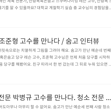
애인 체육 전문가, 안승옥혹은숨고 스쿠버다이빙 레슨 고수, 안승옥 
기를 알 수 있을까요? 대학교 계절학기 실습 중 교수님의 경험담을
음 알게 되었어요. 화려한 수중환경과 물속에서만 겪을 수 있는 무
흡소리 말고는 아무것도 들리지 않는 고요함 등 색다른 환경에 매료되
엇이었나요? 어릴 때부터 다양한 운동 종목을 접하며 체육학을 전공하
 대학교 시절에는 생활체육학을 전공하고 수영과 스쿠버다이빙을 실기
 조준형 고수를 만나다 / 숨고 인터뷰
대학원에서 특수체육을 전공하고 본격..
머릿속으로는 치열하게 그림을 그려야 해요. 숨고가 만난 예순네 번째
혁혹은숨고 당구 레슨 고수, 조준혁 고수님은 언제 처음 당구를 시작하
음 당구를 해봤어요. 친구 따라서 한 번 갔는데 그 뒤로 누워 있으면 
 매일 쳤던 것 같아요. 처음에는 가면 안 되는 곳인 줄 알았는데 알고
. 그리고 제대로 배워보고 싶어서 고등학교 2학년 때 인터넷 검색을
갔어요. 일대일 레슨을 신청해서 그분께 배우고 2년 후 경기도 전국 
했어요. 당구 프로 선수로 경력 소개 부탁드려도 될까요? 중학교 3학
입주/상가 청소 전문 박병규 고수를 만나다. 청소 전문 업체 / 
으니 ..
어도아무나 마무리 할 수 없어요. 숨고가 만난 예순세 번째 사람 청소